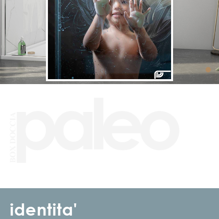
•
identita'