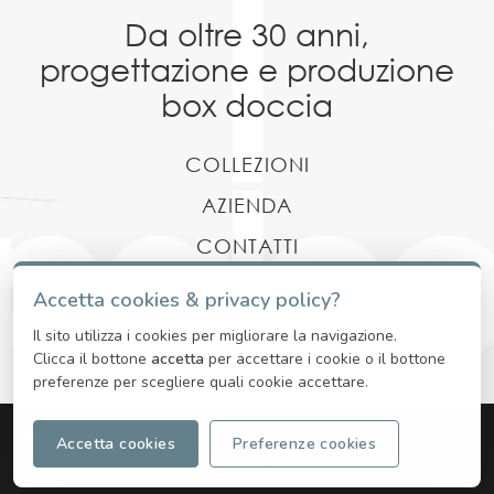
Da oltre 30 anni,
progettazione
e produzione
box doccia
COLLEZIONI
AZIENDA
CONTATTI
CATALOGHI
Accetta cookies & privacy policy?
QUALITA'
Il sito utilizza i cookies per migliorare la navigazione.
Clicca il bottone
accetta
per accettare i cookie o il bottone
preferenze per scegliere quali cookie accettare.
P.IVA 03441700980 - Via del Camposanto, 11, 25073 Bovezzo BS -
Accetta cookies
Preferenze cookies
info@paleo.it