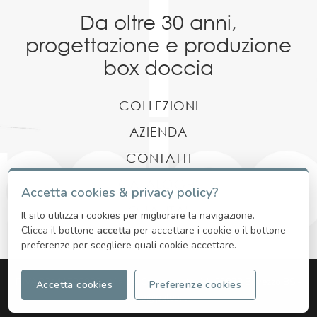
Da oltre 30 anni,
progettazione
e produzione
box doccia
COLLEZIONI
AZIENDA
CONTATTI
CATALOGHI
Accetta cookies & privacy policy?
QUALITA'
Il sito utilizza i cookies per migliorare la navigazione.
Clicca il bottone
accetta
per accettare i cookie o il bottone
preferenze per scegliere quali cookie accettare.
P.IVA 03441700980 - Via del Camposanto, 11, 25073 Bovezzo BS -
Accetta cookies
Preferenze cookies
info@paleo.it