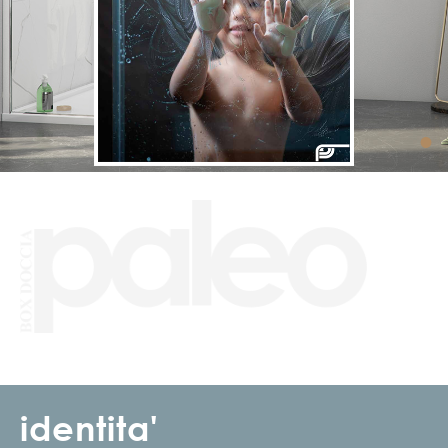
•
identita'